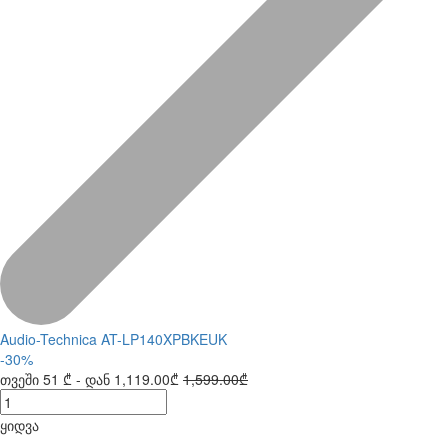
Audio-Technica AT-LP140XPBKEUK
-30%
თვეში
51 ₾
- დან
1,119.00₾
1,599.00₾
ყიდვა