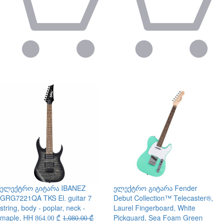
ელექტრო გიტარა
IBANEZ
ელექტრო გიტარა
Fender
GRG7221QA TKS El. guitar 7
Debut Collection™ Telecaster®,
string, body - poplar, neck -
Laurel Fingerboard, White
maple, HH
Pickguard, Sea Foam Green
864.00 ₾
1,080.00 ₾