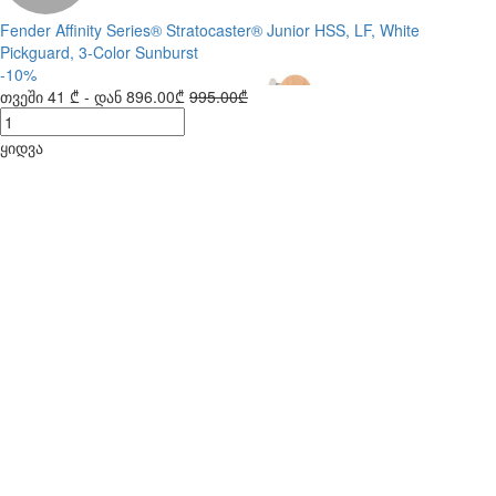
Fender Affinity Series® Stratocaster® Junior HSS, LF, White
Pickguard, 3-Color Sunburst
-10%
თვეში
41 ₾
- დან
896.00₾
995.00₾
ყიდვა