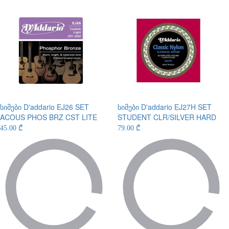
სიმები
D'addario EJ26 SET
სიმები
D'addario EJ27H SET
ACOUS PHOS BRZ CST LITE
STUDENT CLR/SILVER HARD
45.00 ₾
79.00 ₾