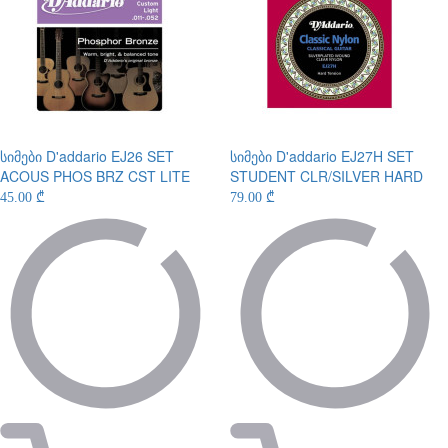
სიმები
D'addario EJ26 SET
სიმები
D'addario EJ27H SET
ACOUS PHOS BRZ CST LITE
STUDENT CLR/SILVER HARD
45.00 ₾
79.00 ₾