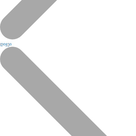
დიჯეი