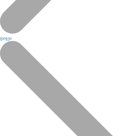
დიჯეი