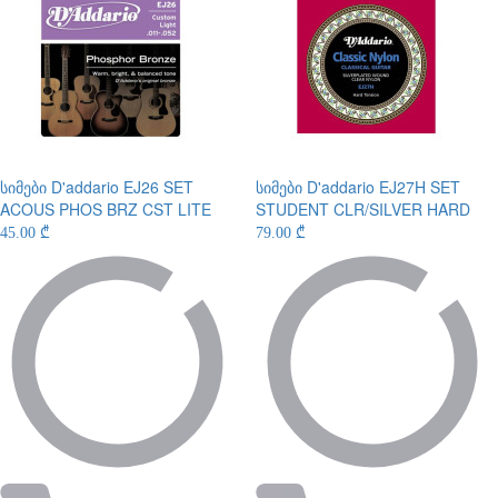
სიმები
D'addario EJ26 SET
სიმები
D'addario EJ27H SET
ACOUS PHOS BRZ CST LITE
STUDENT CLR/SILVER HARD
45.00 ₾
79.00 ₾