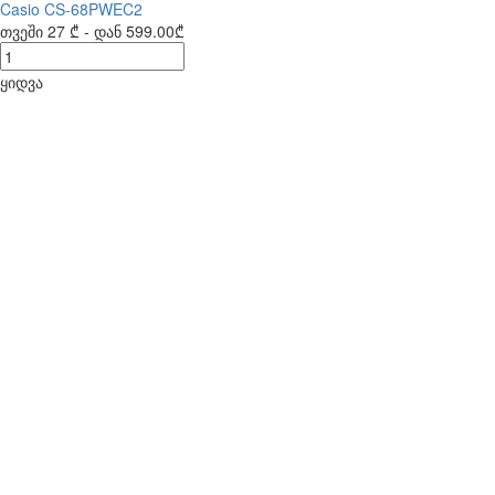
Casio CS-68PWEC2
თვეში
27 ₾
- დან
599.00₾
ყიდვა