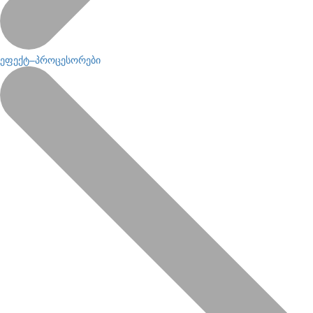
ეფექტ–პროცესორები