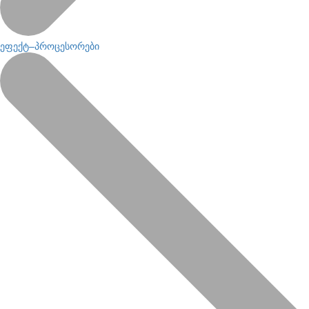
ეფექტ–პროცესორები