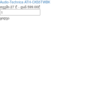
Audio-Technica ATH-CKS5TWBK
თვეში
27 ₾
- დან
599.00₾
ყიდვა