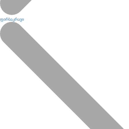
ფირსაკრავი