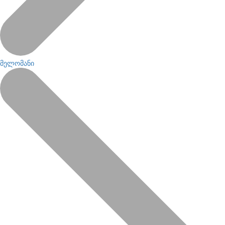
მელომანი