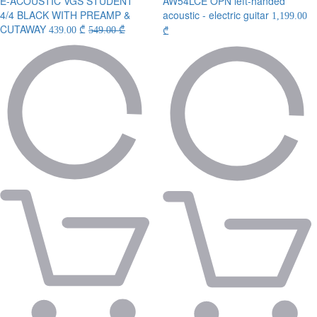
E-ACOUSTIC VGS STUDENT
AW54LCE OPN left-handed
4/4 BLACK WITH PREAMP &
acoustic - electric guitar
1,199.00
CUTAWAY
439.00 ₾
549.00 ₾
₾