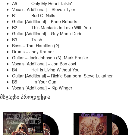
A5
Only My Heart Talkin'
Vocals [Additional] – Steven Tyler
B1
Bed Of Nails
Guitar [Additional] – Kane Roberts
B2
This Maniac's In Love With You
Guitar [Additional] – Guy Mann-Dude
B3
Trash
Bass – Tom Hamilton (2)
Drums – Joey Kramer
Guitar – Jack Johnson (6), Mark Frazier
Vocals [Additional] – Jon Bon Jovi
B4
Hell Is Living Without You
Guitar [Additional] – Richie Sambora, Steve Lukather
B5
I'm Your Gun
Vocals [Additional] – Kip Winger
მსგავსი პროდუქცია