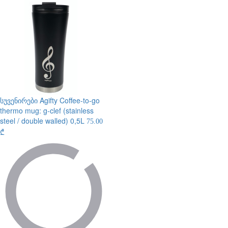
სუვენირები
Agifty Coffee-to-go
thermo mug: g-clef (stainless
steel / double walled) 0,5L
75.00
₾