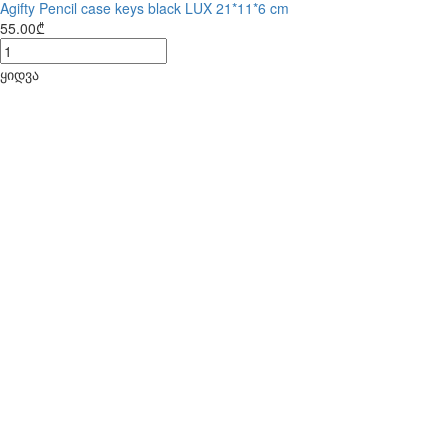
Agifty Pencil case keys black LUX 21*11*6 cm
55.00₾
ყიდვა