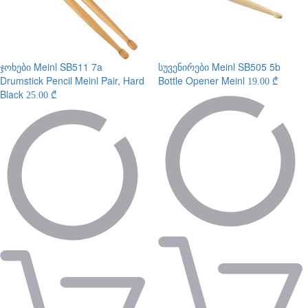
ჯოხები
Meinl SB511 7a
სუვენირები
Meinl SB505 5b
Drumstick Pencil Meinl Pair, Hard
Bottle Opener Meinl
19.00 ₾
Black
25.00 ₾